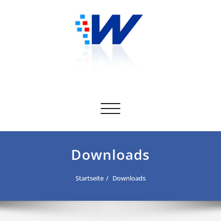
Skip
to
content
Toggle navigation
Downloads
Startseite
Downloads